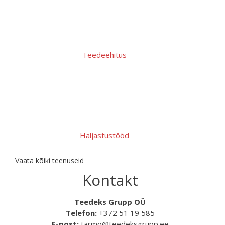
Teedeehitus
Haljastustööd
Vaata kõiki teenuseid
Kontakt
Teedeks Grupp OÜ
Telefon:
+372 51 19 585
E-post:
tarmo@teedeksgrupp.ee