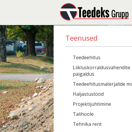
Teenused
Teedeehitus
Liikluskorraldusvahendite
paigaldus
Teedeehitusmaterjalide m
Haljastustööd
Projektijuhtimine
Talihoole
Tehnika rent