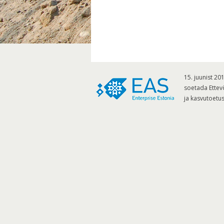
15. juunist 2
soetada Ettevõ
ja kasvutoetu