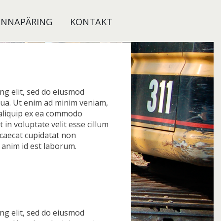
INNAPÄRING
KONTAKT
ng elit, sed do eiusmod
qua. Ut enim ad minim veniam,
t aliquip ex ea commodo
 in voluptate velit esse cillum
ccaecat cupidatat non
t anim id est laborum.
ng elit, sed do eiusmod