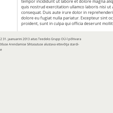
tempor incididunt ut labore et dolore magna ali
quis nostrud exercitation ullamco laboris nisi u
consequat. Duis aute irure dolor in reprehenderit
dolore eu fugiat nulla pariatur. Excepteur sint o
proident, sunt in culpa qui officia deserunt molli
012 31. jaanuarini 2013 aitas Teedeks Grupp OÜ-l põhivara
tluse Arendamise Sihtasutuse alustava ettevõtja stardi-
se