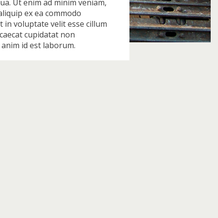
qua. Ut enim ad minim veniam,
t aliquip ex ea commodo
 in voluptate velit esse cillum
ccaecat cupidatat non
t anim id est laborum.